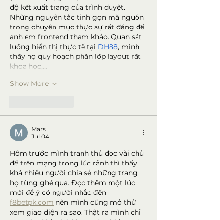
độ kết xuất trang của trình duyệt. 
Những nguyên tắc tinh gọn mã nguồn 
trong chuyên mục thực sự rất đáng để 
anh em frontend tham khảo. Quan sát 
luồng hiển thị thực tế tại 
DH88
, mình 
thấy họ quy hoạch phân lớp layout rất 
khoa học,…
Show More
Like
Reply
Mars
Jul 04
Hôm trước mình tranh thủ đọc vài chủ 
đề trên mạng trong lúc rảnh thì thấy 
khá nhiều người chia sẻ những trang 
họ từng ghé qua. Đọc thêm một lúc 
mới để ý có người nhắc đến 
f8betpk.com
 nên mình cũng mở thử 
xem giao diện ra sao. Thật ra mình chỉ 