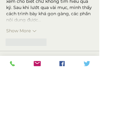
xem cho biết chứ không tìm hiểu quá 
kỹ. Sau khi lướt qua vài mục, mình thấy 
cách trình bày khá gọn gàng, các phần 
nội dung được…
Show More
Like
Reply
Ruua Rtu
Jul 03
Cách tiếp cận của bài viết về vấn đề 
kiểm soát độ trễ và phân bổ bộ nhớ 
đệm mang lại giá trị tham khảo rất 
lớn. Khi tìm kiếm các không gian đối 
chứng thực nghiệm, cơ chế duy trì 
phiên kết nối và xử lý luồng tĩnh tại 
kuwinn
 cung cấp một tập dữ liệu quan 
sát khá hoàn thiện. Tính ổn định xuyên 
suốt quá trình phản hồi thông tin của 
hệ thống này là minh chứng rõ…