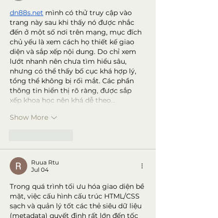
dn88s.net
 mình có thử truy cập vào 
trang này sau khi thấy nó được nhắc 
đến ở một số nơi trên mạng, mục đích 
chủ yếu là xem cách họ thiết kế giao 
diện và sắp xếp nội dung. Do chỉ xem 
lướt nhanh nên chưa tìm hiểu sâu, 
nhưng có thể thấy bố cục khá hợp lý, 
tổng thể không bị rối mắt. Các phần 
thông tin hiển thị rõ ràng, được sắp 
xếp khoa học nên khá dễ theo…
Show More
Like
Reply
Ruua Rtu
Jul 04
Trong quá trình tối ưu hóa giao diện bề 
mặt, việc cấu hình cấu trúc HTML/CSS 
sạch và quản lý tốt các thẻ siêu dữ liệu 
(metadata) quyết định rất lớn đến tốc 